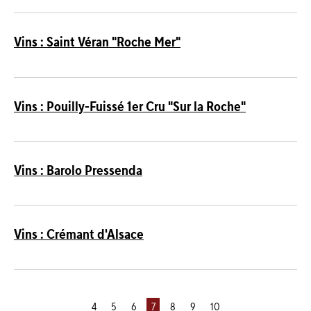
Vins : Saint Véran "Roche Mer"
Vins : Pouilly-Fuissé 1er Cru "Sur la Roche"
Vins : Barolo Pressenda
Vins : Crémant d'Alsace
4
5
6
7
8
9
10