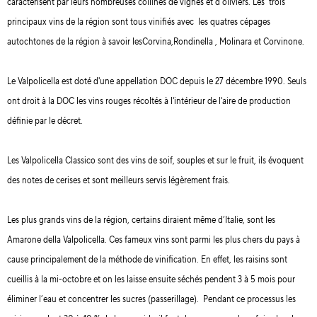
caractérisent par leurs nombreuses collines de vignes et d’oliviers. Les trois
principaux vins de la région sont tous vinifiés avec les quatres cépages
autochtones de la région à savoir lesCorvina,Rondinella , Molinara et Corvinone.
Le Valpolicella est doté d'une appellation DOC depuis le 27 décembre 1990. Seuls
ont droit à la DOC les vins rouges récoltés à l'intérieur de l'aire de production
définie par le décret.
Les Valpolicella Classico sont des vins de soif, souples et sur le fruit, ils évoquent
des notes de cerises et sont meilleurs servis légèrement frais.
Les plus grands vins de la région, certains diraient même d’Italie, sont les
Amarone della Valpolicella. Ces fameux vins sont parmi les plus chers du pays à
cause principalement de la méthode de vinification. En effet, les raisins sont
cueillis à la mi-octobre et on les laisse ensuite séchés pendent 3 à 5 mois pour
éliminer l’eau et concentrer les sucres (passerillage). Pendant ce processus les