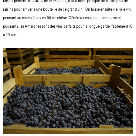
raisins perdent 30 à 40 % de leurs poids, il faut donc presque deux fois plus de
raisins pour arriver à une bouteille de ce grand vin. On laisse ensuite vieillirle vin
pendant au moins 2 ans en fût de chêne. Généreux en alcool, complexe et
puissants, les Amarones sont des vins parfaits pour la longue garde, facilement 10
à 20 ans.