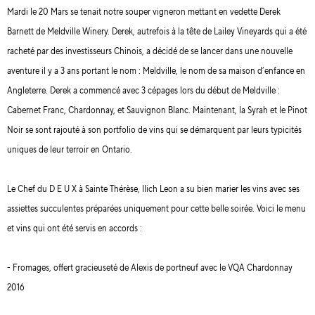
Mardi le 20 Mars se tenait notre souper vigneron mettant en vedette Derek
Barnett de Meldville Winery. Derek, autrefois à la tête de Lailey Vineyards qui a été
racheté par des investisseurs Chinois, a décidé de se lancer dans une nouvelle
aventure il y a 3 ans portant le nom : Meldville, le nom de sa maison d’enfance en
Angleterre. Derek a commencé avec 3 cépages lors du début de Meldville :
Cabernet Franc, Chardonnay, et Sauvignon Blanc. Maintenant, la Syrah et le Pinot
Noir se sont rajouté à son portfolio de vins qui se démarquent par leurs typicités
uniques de leur terroir en Ontario.
Le Chef du D E U X à Sainte Thérèse, Ilich Leon a su bien marier les vins avec ses
assiettes succulentes préparées uniquement pour cette belle soirée. Voici le menu
et vins qui ont été servis en accords :
- Fromages, offert gracieuseté de Alexis de portneuf avec le VQA Chardonnay
2016