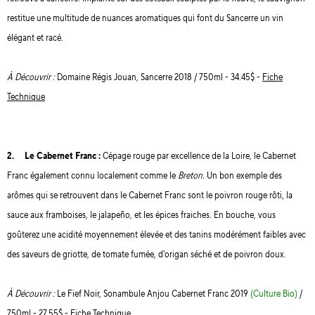
restitue une multitude de nuances aromatiques qui font du Sancerre un vin
élégant et racé.
À Découvrir :
Domaine Régis Jouan, Sancerre 2018 / 750ml - 34.45$ -
Fiche
Technique
2. Le Cabernet Franc :
Cépage rouge par excellence de la Loire, le Cabernet
Franc également connu localement comme le
Breton.
Un bon exemple des
arômes qui se retrouvent dans le Cabernet Franc sont le poivron rouge rôti, la
sauce aux framboises, le jalapeño, et les épices fraiches. En bouche, vous
goûterez une acidité moyennement élevée et des tanins modérément faibles avec
des saveurs de griotte, de tomate fumée, d'origan séché et de poivron doux.
À Découvrir :
Le Fief Noir, Sonambule Anjou Cabernet Franc 2019
(Culture Bio)
/
750ml - 27.55$ -
Fiche Technique