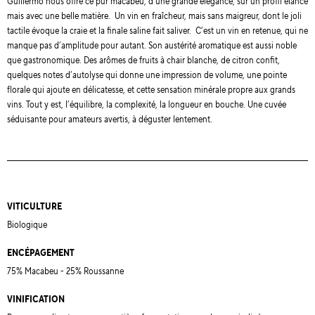
Guillermo nous offre ce pur macabeu, d’une grande élégance, sur un profil élancé
mais avec une belle matière. Un vin en fraîcheur, mais sans maigreur, dont le joli
tactile évoque la craie et la finale saline fait saliver. C’est un vin en retenue, qui ne
manque pas d’amplitude pour autant. Son austérité aromatique est aussi noble
que gastronomique. Des arômes de fruits à chair blanche, de citron confit,
quelques notes d’autolyse qui donne une impression de volume, une pointe
florale qui ajoute en délicatesse, et cette sensation minérale propre aux grands
vins. Tout y est, l’équilibre, la complexité, la longueur en bouche. Une cuvée
séduisante pour amateurs avertis, à déguster lentement.
VITICULTURE
Biologique
ENCÉPAGEMENT
75% Macabeu - 25% Roussanne
VINIFICATION