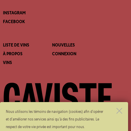
INSTAGRAM
FACEBOOK
LISTE DE VINS
NOUVELLES
À PROPOS
CONNEXION
VINS
Nous utilisons les témoins de navigation (cookies) afin d’opérer
et d’améliorer nos services ainsi qu’à des fins publicitaires. Le
9-100 CHEMIN DE LA GRANDE-CÔTE, ROSEMÈRE, QC J7A 3T3
respect de votre vie privée est important pour nous.