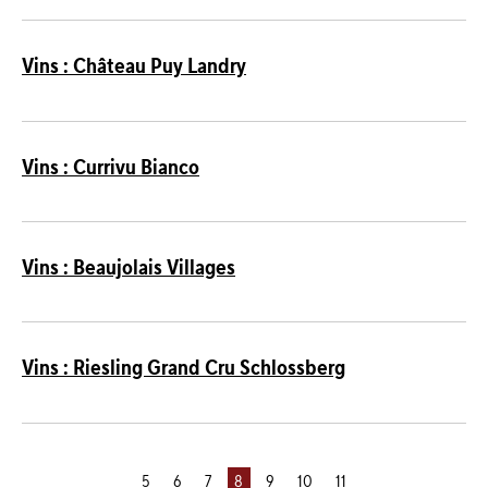
Vins : Château Puy Landry
Vins : Currivu Bianco
Vins : Beaujolais Villages
Vins : Riesling Grand Cru Schlossberg
5
6
7
8
9
10
11