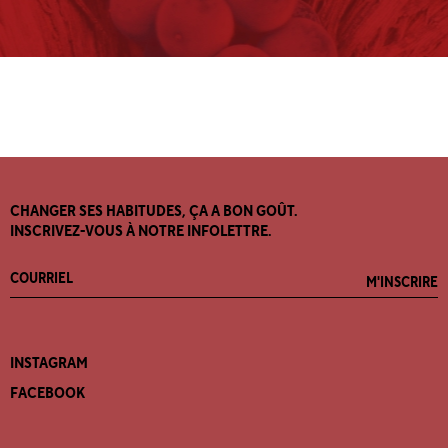
CHANGER SES HABITUDES, ÇA A BON GOÛT.
INSCRIVEZ-VOUS À NOTRE INFOLETTRE.
M'INSCRIRE
INSTAGRAM
FACEBOOK