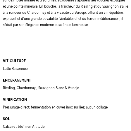
sur des notes florales et d’agrumes, auxquelles s’ajoutent des touches exotiques
et une pointe minérale. En bouche, la fraîcheur du Riesling et du Sauvignon s’allie
à la rondeur du Chardonnay et à la vivacité du Verdejo, offrant un vin équilibré,
expressif et d’une grande buvabilité. Véritable reflet du terroir méditerranéen, il
séduit par son élégance moderne et sa finale lumineuse.
VITICULTURE
Lutte Raisonnée
ENCÉPAGEMENT
Riesling, Chardonnay , Sauvignon Blanc & Verdejo.
VINIFICATION
Pressurage direct; fermentation en cuves inox sur lies; aucun collage.
SOL
Calcaire ; 557m en Altitude