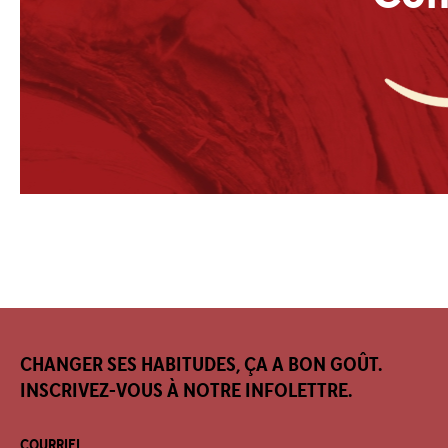
CHANGER SES HABITUDES, ÇA A BON GOÛT.
INSCRIVEZ-VOUS À NOTRE INFOLETTRE.