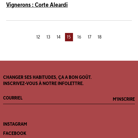
Vignerons : Corte Aleardi
12
13
14
15
16
17
18
CHANGER SES HABITUDES, ÇA A BON GOÛT.
INSCRIVEZ-VOUS À NOTRE INFOLETTRE.
M'INSCRIRE
INSTAGRAM
FACEBOOK