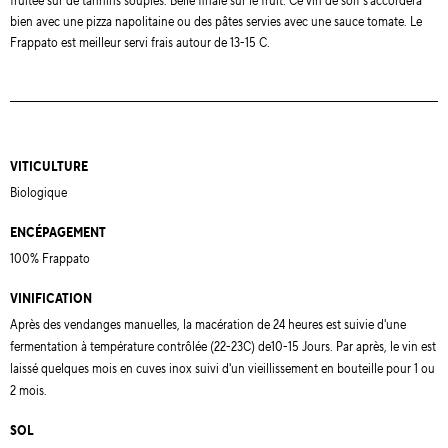
fruitée sur de tannins souples. Belle finale sur le fruit. Ce vin de soif s'accordera
bien avec une pizza napolitaine ou des pâtes servies avec une sauce tomate. Le
Frappato est meilleur servi frais autour de 13-15 C.
VITICULTURE
Biologique
ENCÉPAGEMENT
100% Frappato
VINIFICATION
Après des vendanges manuelles, la macération de 24 heures est suivie d'une
fermentation à température contrôlée (22-23C) de10-15 Jours. Par après, le vin est
laissé quelques mois en cuves inox suivi d'un vieillissement en bouteille pour 1 ou
2 mois.
SOL